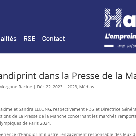
alités
RSE
Contact
ndiprint dans la Presse de la M
Morgane Racine
|
Déc 22, 2023
|
2023
,
Médias
axime et Sandra LELONG, respectivement PDG et Directrice Général
tions de La Presse de la Manche concernant les marchés remporté
lympiques de Paris 2024.
périence d’Handiprint illustre l’engagement responsable des Jeux 