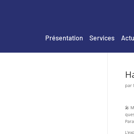
Présentation
Services
Actu
Ha
par
🎤 M
ques
Para
L’ex