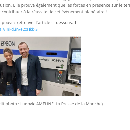
clusion. Elle prouve également que les forces en présence sur le terr
 contribuer à la réussite de cet évènement planétaire !
 pouvez retrouver l’article ci-dessous. ⬇️
s://lnkd.in/e2xHkk-S
dit photo : Ludovic AMELINE, La Presse de la Manche).