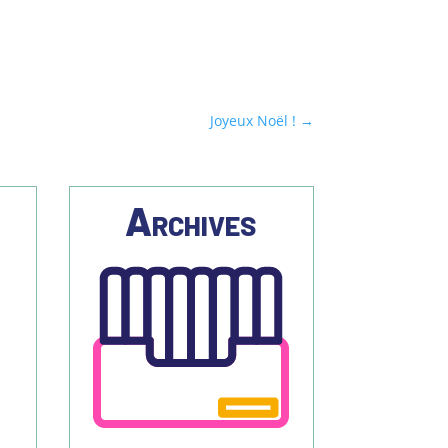
Joyeux Noël !
→
s
Archives