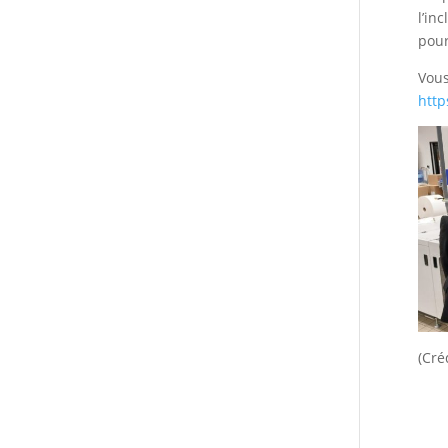
l’in
pour
Vous
http
(Cré