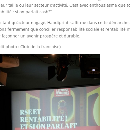
 leur taille ou leur secteur d’activité. C’est avec enthousiasme que 
abilité : si on parlait cash?”
n tant qu’acteur engagé, Handiprint s’affirme dans cette démarche
ons fermement que concilier responsabilité sociale et rentabilité n
 façonner un avenir prospère et durable.
dit photo : Club de la franchise)