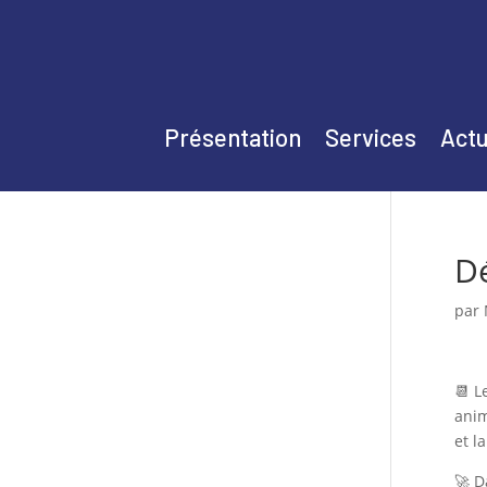
Présentation
Services
Actu
Dé
par
📆 L
anim
et l
🚀 D