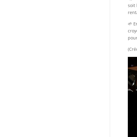
soit
rent
🌱 E
croy
pour
(Cré