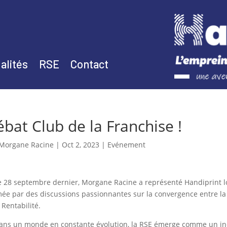
alités
RSE
Contact
bat Club de la Franchise !
Morgane Racine
|
Oct 2, 2023
|
Evénement
e 28 septembre dernier, Morgane Racine a représenté Handiprint lo
ée par des discussions passionnantes sur la convergence entre la 
a Rentabilité.
ans un monde en constante évolution, la RSE émerge comme un inc