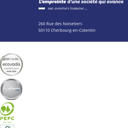
260 Rue des Noisetiers
50110 Cherbourg-en-Cotentin