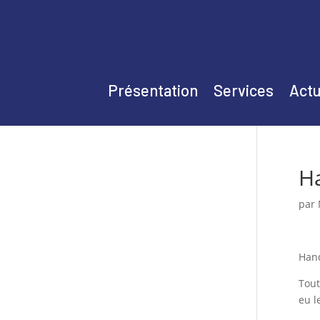
Présentation
Services
Actu
Ha
par
Hand
Tout
eu l