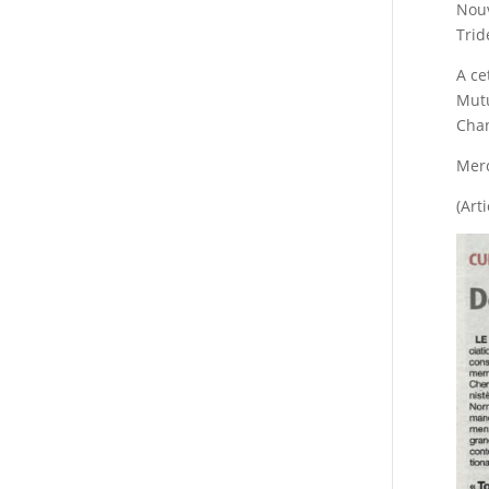
Nouv
Trid
A ce
Mutu
Chan
Merc
(Art