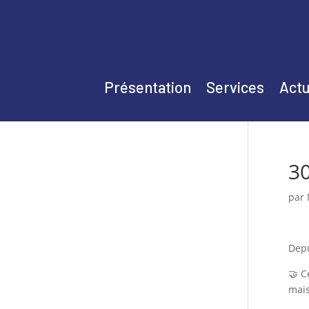
Présentation
Services
Actu
30
par
Depu
🤝 C
mais