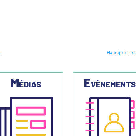
!
Handiprint re
Médias
Evènement