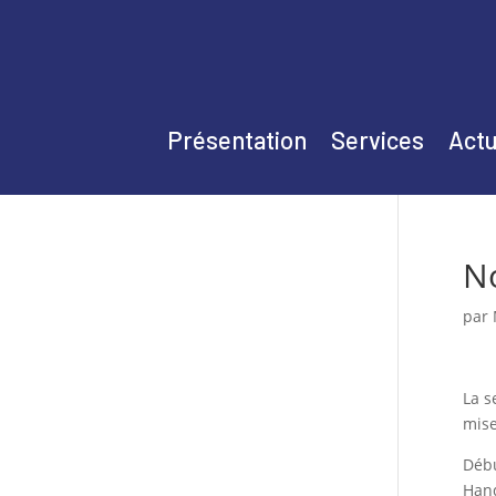
Présentation
Services
Actu
No
par
La s
mise
Débu
Hand