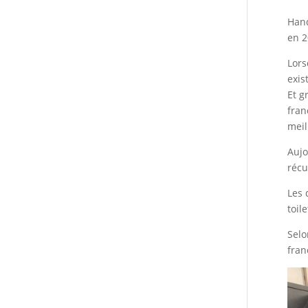
Hand
en 2
Lors
exis
Et g
fran
meil
Aujo
récu
Les 
toil
Selo
fran