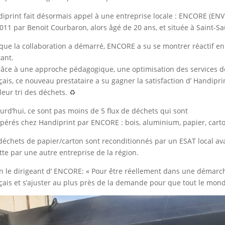
iprint fait désormais appel à une entreprise locale : ENCORE 
011 par Benoit Courbaron, alors âgé de 20 ans, et située à Saint-S
que la collaboration a démarré, ENCORE a su se montrer réactif en
tant.
râce à une approche pédagogique, une optimisation des services de
çais, ce nouveau prestataire a su gagner la satisfaction d’ Handipr
leur tri des déchets. ♻️
urd’hui, ce sont pas moins de 5 flux de déchets qui sont
pérés chez Handiprint par ENCORE : bois, aluminium, papier, carto
déchets de papier/carton sont reconditionnés par un ESAT local ava
ette par une autre entreprise de la région.
n le dirigeant d’ ENCORE: « Pour être réellement dans une démarche
çais et s’ajuster au plus près de la demande pour que tout le monde