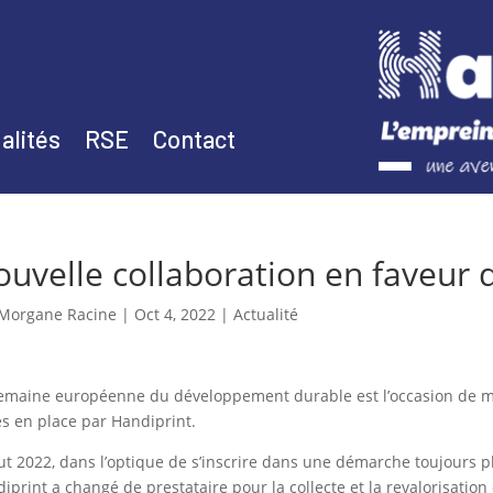
alités
RSE
Contact
uvelle collaboration en faveur 
Morgane Racine
|
Oct 4, 2022
|
Actualité
emaine européenne du développement durable est l’occasion de met
s en place par Handiprint.
t 2022, dans l’optique de s’inscrire dans une démarche toujours 
iprint a changé de prestataire pour la collecte et la revalorisation