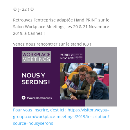
⏰ J- 22 ! ⏰
Retrouvez l’entreprise adaptée HandiPRINT sur le
Salon Workplace Meetings, les 20 & 21 Novembre
2019, à Cannes !
Venez nous rencontrer sur le stand I63 !
Pour vous inscrire, c’est ici : https://visitor.weyou-
group.com/workplace-meetings/2019/inscription?
source=nousyserons