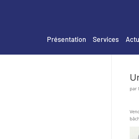
Présentation
Services
Actu
U
par
Vend
bâch