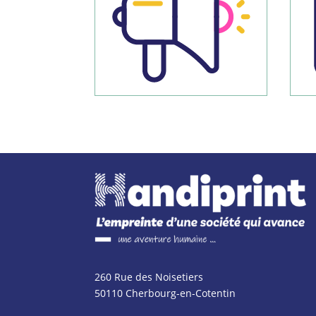
260 Rue des Noisetiers
50110 Cherbourg-en-Cotentin