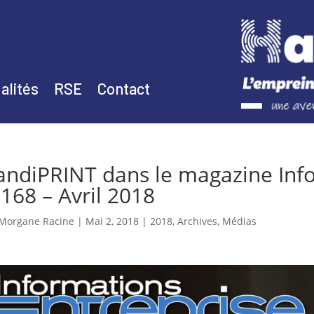
alités
RSE
Contact
ndiPRINT dans le magazine Info
168 – Avril 2018
Morgane Racine
|
Mai 2, 2018
|
2018
,
Archives
,
Médias