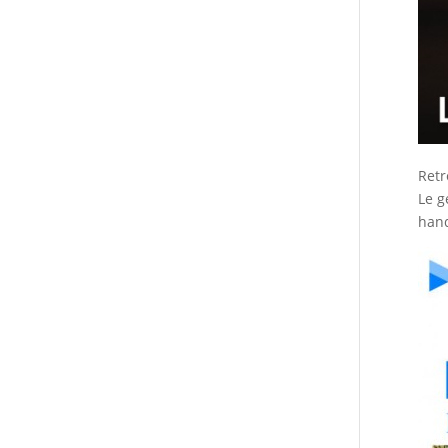
Retr
Le g
hand