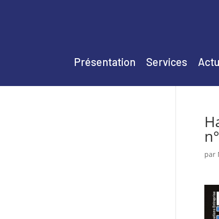
Présentation
Services
Actu
Ha
n°
par