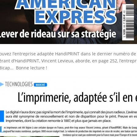
ouvez l’entreprise adaptée HandiPRINT dans le dernier numéro de I
érant d’HandiPRINT, Vincent Levieux, aborde, en page 252, l’entrepr
icap… Bonne lecture !