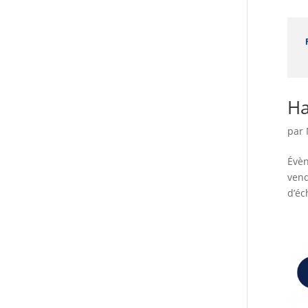
Ha
par
Évèn
vend
d’éc