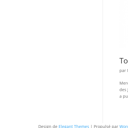
To
par
Merc
des 
a pu
Design de
Elegant Themes
| Propulsé par
Wor