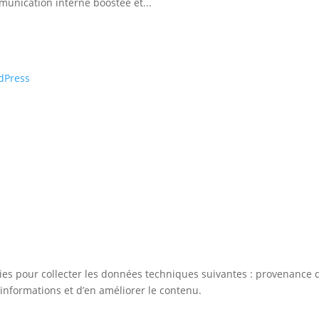
unication interne boostée et...
dPress
kies pour collecter les données techniques suivantes : provenance d
informations et d’en améliorer le contenu.