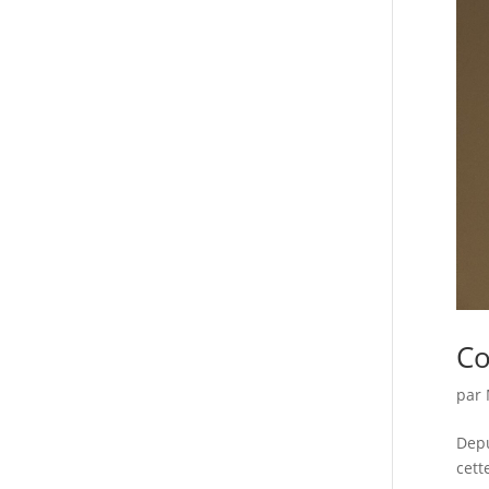
Co
par
Depu
cett