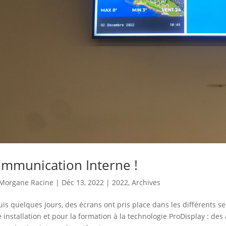
mmunication Interne !
Morgane Racine
|
Déc 13, 2022
|
2022
,
Archives
is quelques jours, des écrans ont pris place dans les différents s
e installation et pour la formation à la technologie ProDisplay : d