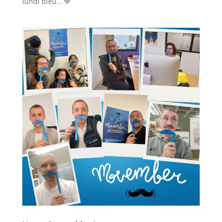
lundi bleu… 💙