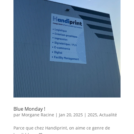
Blue Monday !
par
Morgane Racine
|
Jan 20, 2025
|
2025
,
Actualité
Parce que chez Handiprint, on aime ce genre de