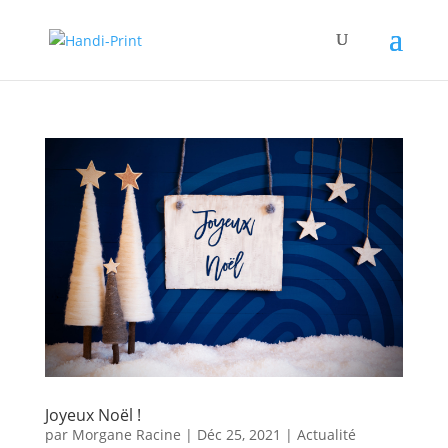
Joyeux Noël !
par
Morgane Racine
|
Déc 25, 2021
|
Actualité